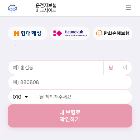
운전자보험
비교사이트
부
부
운
전
자
보
남
여
험
은
자
동
차
운
전
중
발
내 보험료
생
확인하기
할
수
있
는
각