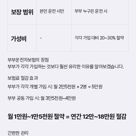
보
험
보장 범위
본인 운전 시만
부부 누구든 운전 시
과
별
도
로
부
가성비
-
각각 가입 대비 20~30% 절약
부
공
동
보
장
부부운전자보험의 장점
이
부부가 각각 가입하는 것보다 훨씬 유리한 이유를 알아보겠습니다.
가
능
한
보험료 절감 효과
특
부부가 각각 개별 가입 시: 월 2만5천원 × 2명 = 5만원
약
을
운
부부 공동 가입 시: 월 3만5천원~4만원
영
하
고
월 1만원~1만5천원 절약 = 연간 12만~18만원 절감
있
으
며
,
간편한 관리
보