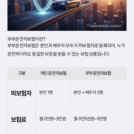
자
모
두
를
함
께
보
호
부부운전자보험이란?
하
부부운전자보험은 본인과 배우자 모두가 피보험자로 등록되어, 누가
는
보
운전하더라도 동일한 보장을 받을 수 있는 보험 상품입니다.
험
상
품
입
구분
개인 운전자보험
부부운전자보험
니
다
.
각
피보험자
본인 1명
본인 + 배우자 2명
보
험
사
는
개
보험료
월 2만원~3만원
월 3만5천원~5만원
인
운
전
자