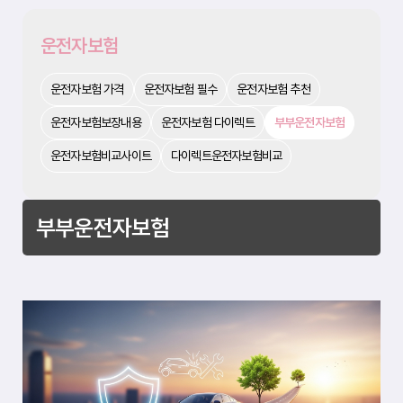
종
사
운전자보험
고
나
형
사
운전자보험 가격
운전자보험 필수
운전자보험 추천
적
책
운전자보험보장내용
운전자보험 다이렉트
부부운전자보험
임
,
운전자보험비교사이트
다이렉트운전자보험비교
법
적
비
용
,
부부운전자보험
행
정
처
분
등
에
대
해
본
인
과
배
우