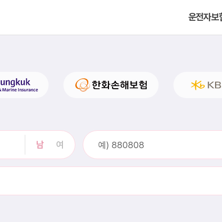
운전자보
남
여