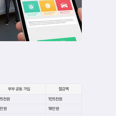
부부 공동 가입
절감액
만5천원
1만5천원
2만원
18만원