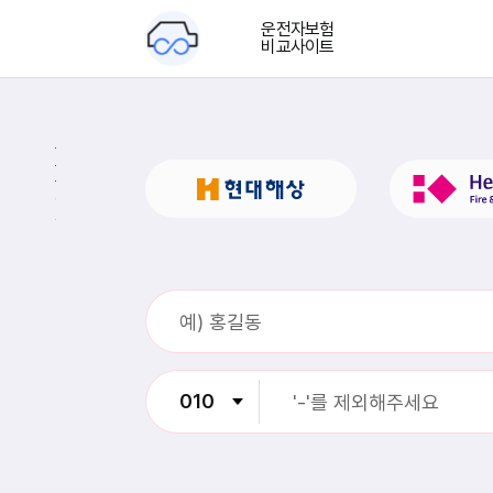
운전자보험
비교사이트
부
부
운
전
자
보
험
은
자
동
차
운
전
중
발
생
할
수
있
는