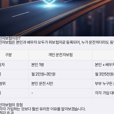
전자보험이란?
자보험은 본인과 배우자 모두가 피보험자로 등록되어, 누가 운전하더라도 동일
구분
개인 운전자보험
험자
본인 1명
본인 + 배우
료
월 2만원~3만원
월 3만5천원
범위
본인 운전 시만
부부 누구든 
비
-
각각 가입 대
전자보험의 장점
각각 가입하는 것보다 훨씬 유리한 이유를 알아보겠습니다.
절감 효과