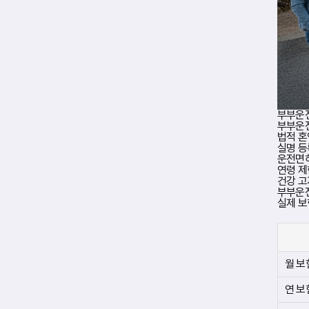
보
장
내
용
은
단
독
상
품
과
동
부부운
일
부부운전
하
법적 혼
지
실명 등
만
운전면허
피
연령 제
보
건강 고
험
부부운전
자
실제 보
범
위
가
부
부
월 보
로
확
연 보
장
된