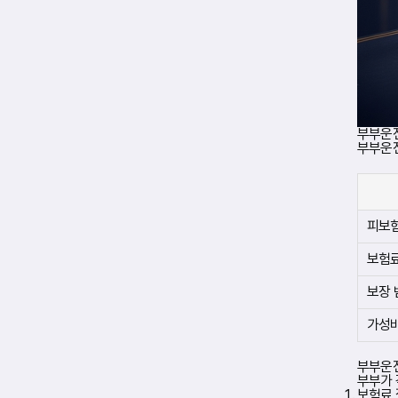
우
자
모
두
를
함
께
보
호
하
부부운
는
부부운전
보
험
상
품
입
피보
니
다
보험
.
각
보
보장 
험
사
가성
는
개
인
부부운
운
부부가 
전
보험료 