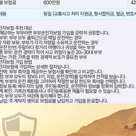
 총 보험료
600만원
4
내용
동일
(교통사고 처리 지원금, 형사합의금, 벌금, 변호사
전자보험 추천 대상
해당하는 부부라면 부부운전자보험 가입을 강력히 권장합니다.
부부:
부부 모두 출퇴근으로 매일 운전하는 경우
상 차량 보유:
부부가 각각 차량을 소유하고 운전하는 경우
운전 빈번:
주말마다 장거리 여행이나 귀성을 하는 부부
혼 부부:
운전 경력이 적어 사고 위험이 높은 20~30대 부부
있는 가정:
가족을 위한 경제적 보호가 중요한 부부
전자보험 가입 방법
전자보험에 가입하는 상세한 절차입니다.
선택:
부부 특약을 제공하는 보험사를 확인하고 비교합니다.
청:
부부 모두의 정보(나이, 직업, 운전경력)를 입력하여 견적을 받습니다.
계:
부부의 운전 패턴을 고려하여 적절한 보장 한도와 특약을 선택합니다.
정보 등록:
배우자의 실명, 주민등록번호, 운전면허 정보를 정확히 입력합니다.
계 확인:
가족관계증명서나 주민등록등본 제출이 필요할 수 있습니다.
의:
부부 모두가 약관에 동의해야 합니다.
납입:
주 계약자 명의로 보험료를 납입하고 가입을 완료합니다.