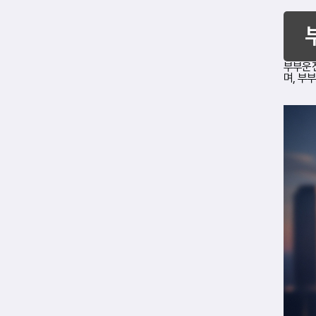
각
종
사
고
나
형
부부운전
사
며, 부
적
책
임
,
법
적
비
용
,
행
정
처
분
등
에
대
해
본
인
과
배