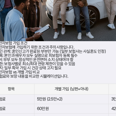
전자보험 가입 조건
자보험에 가입하기 위한 조건과 주의사항입니다.
인 관계:
혼인신고가 완료된 부부만 가능 (일부 보험사는 사실혼도 인정)
록:
본인과 배우자 모두 실명으로 피보험자 등록 필수
:
부부 모두 정상적인 운전면허 소지 상태여야 함
한:
보험사별로 최소/최대 연령 제한이 있을 수 있음
지:
일부 특약 가입 시 건강 상태 고지 필요
자보험 vs 개별 가입 비교
험료와 보장 내용을 비교한 시뮬레이션입니다.
항목
개별 가입 (남편+아내)
험료
5만원 (2.5만×2)
3
험료
60만원
4