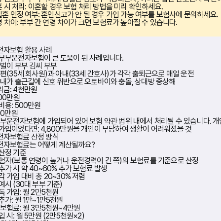
 시 처리:
이혼할 경우 보험 처리 방법을 미리 확인하세요.
혼 인정 여부:
혼인신고가 안 된 경우 가입 가능 여부를 보험사에 문의하세요.
 차이:
부부 간 연령 차이가 크면 보험료가 높아질 수 있습니다.
전자보험 활용 사례
부부운전자보험이 큰 도움이 된 사례입니다.
맞벌이 부부 김씨 부부
편(35세 회사원)과 아내(33세 간호사)가 각각 출퇴근으로 매일 운전
내가 출근길에 신호 위반으로 오토바이와 충돌, 상대방 중상해
금: 4천만원
300만원
비용: 500만원
00만원
부운전자보험에 가입되어 있어 보험 약관 범위 내에서 처리될 수 있습니다. 개
가입이었다면:
4,800만원을 개인이 부담하여 생활이 어려워졌을 것
전자보험료 산정 방식
전자보험료는 어떻게 계산될까요?
산정 기준
험자(보통 연령이 높거나 운전경력이 긴 쪽)의 보험료를 기준으로 산정
추가 시 약 40~60% 추가 보험료 발생
각 가입 대비 총 20~30% 저렴
예시 (30대 부부 기준)
독 가입: 월 2만5천원
추가: 월 1만~1만5천원
 보험료: 월 3만5천원~4만원
 시: 월 5만원 (2만5천원×2)