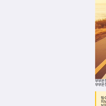
부부운
부부운전
필수
피보
보장