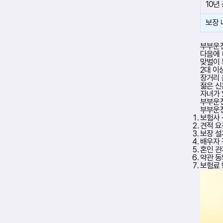
형
10년
태
입
보장 
니
다
.
부부운
다음에 
맞벌이 
2대 이
장거리 
젊은 신
자녀가 
부부운
부부운
보험사 
견적 요
보장 설
배우자 
혼인 관
약관 동
보험료 