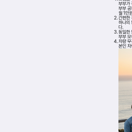
자
부부가 각
보
부부 공
험
월 1만
과
간편한
별
하나의 
도
다.
로
동일한 
부
부부 모
부
차량 무
공
본인 차
동
보
장
이
가
능
한
특
약
을
운
영
하
고
있
으
며
,