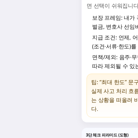
면 선택이 쉬워집니다
보장 프레임
: 내가
벌금, 변호사 선임비
지급 조건
: 언제,
(조건·서류·한도)를
면책/제외
: 음주·
따라 제외될 수 있
팁: “최대 한도” 
실제 사고 처리 흐
는 상황을 떠올려 
다.
3단 체크 피라미드 (도형)