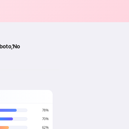
boto,'No
78%
70%
62%